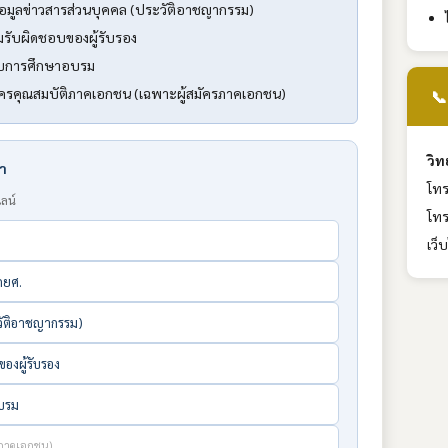
้อมูลข่าวสารส่วนบุคคล (ประวัติอาชญากรรม)
มรับผิดชอบของผู้รับรอง
่จบการศึกษาอบรม
ัครคุณสมบัติภาคเอกชน (เฉพาะผู้สมัครภาคเอกชน)
📞
วิ
้า
โทร
ลน์
โทร
เว็
กยศ.
ะวัติอาชญากรรม)
องผู้รับรอง
อบรม
รภาคเอกชน)